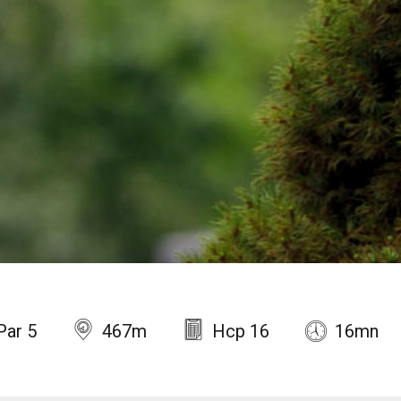
Par 5
467m
Hcp 16
16mn