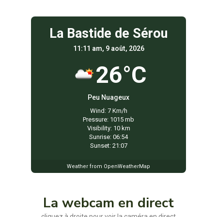
La Bastide de Sérou
11:11 am, 9 août, 2026
26°C
Peu Nuageux
Wind: 7 Km/h
Pressure: 1015 mb
Visibility: 10 km
Sunrise: 06:54
Sunset: 21:07
Weather from OpenWeatherMap
La webcam en direct
cliquez à droite pour voir la caméra en direct